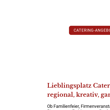
Mit Leidenschaft gekoch
Premium-Catering bring
kreativ und individuell.
CATERING-ANGEB
Lieblingsplatz Cat
regional, kreativ, 
Ob Familienfeier, Firmenveranst