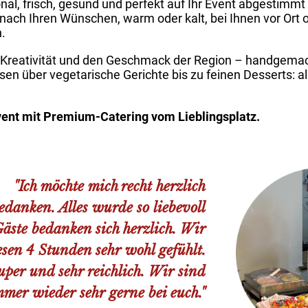
al, frisch, gesund und perfekt auf Ihr Event abgestimmt 
ch Ihren Wünschen, warm oder kalt, bei Ihnen vor Ort 
.
t, Kreativität und den Geschmack der Region – handgema
en über vegetarische Gerichte bis zu feinen Desserts: al
Event mit Premium-Catering vom Lieblingsplatz.
"
Ich möchte mich recht herzlich
edanken. Alles wurde so liebevoll
Gäste bedanken sich herzlich. Wir
esen 4 Stunden sehr wohl gefühlt.
per und sehr reichlich. Wir sind
mmer wieder sehr gerne bei euch."