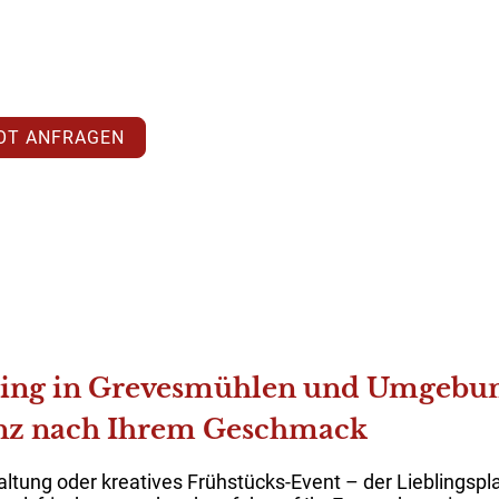
t, regional inspiriert und liebevoll serviert. Unser
t Lieblingsplatz-Genuss zu Ihrem Event – frisch,
OT ANFRAGEN
ering in Grevesmühlen und Umgebu
ganz nach Ihrem Geschmack
altung oder kreatives Frühstücks-Event – der Lieblingspl