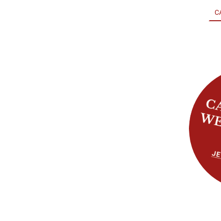
LIEBLINGSPENSION
SNACK COWBOY
C
ssiges Catering,
eistert – für
Anlass