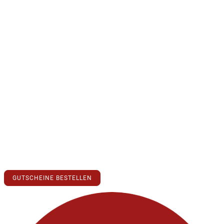
Die Lieblingsplatz
Event-Dinner
2026
Kulinarik, Unterhaltung und unvergessliche Momente in einem Abend vereint.
Lassen Sie sich diese außergewöhnliche Erlebnisse nicht entgehen!
GUTSCHEINE BESTELLEN