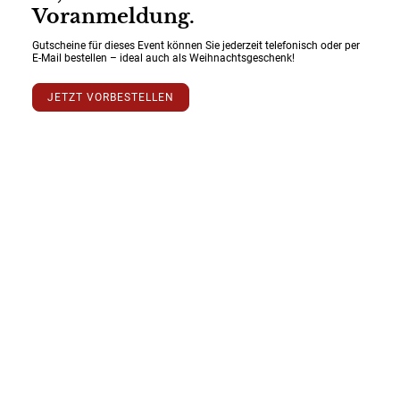
Voranmeldung.
Gutscheine für dieses Event können Sie jederzeit telefonisch oder per
E-Mail bestellen – ideal auch als Weihnachtsgeschenk!
JETZT VORBESTELLEN
Folge uns & bleib inspiriert!
Folge uns auf WhatsApp, Instagram & Facebook und entdecke leckere
Momente, Events und Lieblingsplatz-Highlights.